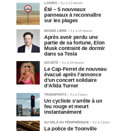
LOISIRS
Il y a 12 heures
Été – 5 nouveaux
panneaux à reconnaître
sur les plages
MONDE LIBRE
Il y a 15 heures
Après avoir perdu une
partie de sa fortune, Elon
Musk contraint de dormir
dans sa Tesla
SOCIÉTÉ
Il y a 19 heures
Le Cap-Ferret de nouveau
évacué après l’annonce
d’un concert solidaire
d’Afida Turner
TRANSPORTS
Il y a 2 jours
Un cycliste s’arrête à un
feu rouge et meurt
instantanément
AU DELÀ DU PÉRIPHÉRIQUE
Il y a 2 jours
La police de Toonville