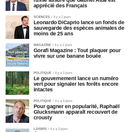
russe assure que Gabriel Attal est
apprécié des Français
SCIENCES
Il y a 2 jours
Leonardo DiCaprio lance un fonds de
sauvegarde des espèces animales de
moins de 25 ans
MAGAZINE
Il y a 2 jours
Gorafi Magazine : Tout plaquer pour
vivre sur une banane bouée
POLITIQUE
Il y a 3 jours
Le gouvernement lance un numéro
vert pour signaler les forêts encore
intactes
POLITIQUE
Il y a 3 jours
Pour gagner en popularité, Raphaël
Glucksmann apparaît recouvert de
crousty
LOISIRS
Il y a 3 jours