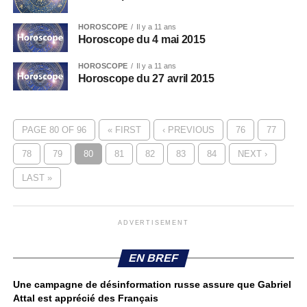
HOROSCOPE
Il y a 11 ans
Horoscope du 4 mai 2015
HOROSCOPE
Il y a 11 ans
Horoscope du 27 avril 2015
PAGE 80 OF 96
« FIRST
‹ PREVIOUS
76
77
78
79
80
81
82
83
84
NEXT ›
LAST »
ADVERTISEMENT
EN BREF
Une campagne de désinformation russe assure que Gabriel
Attal est apprécié des Français