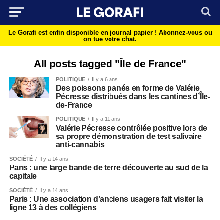
Le Gorafi est enfin disponible en journal papier !
Abonnez-vous ou
on tue votre chat.
All posts tagged "Île de France"
POLITIQUE
Il y a 6 ans
Des poissons panés en forme de Valérie
Pécresse distribués dans les cantines d’Île-
de-France
POLITIQUE
Il y a 11 ans
Valérie Pécresse contrôlée positive lors de
sa propre démonstration de test salivaire
anti-cannabis
SOCIÉTÉ
Il y a 14 ans
Paris : une large bande de terre découverte au sud de la
capitale
SOCIÉTÉ
Il y a 14 ans
Paris : Une association d’anciens usagers fait visiter la
ligne 13 à des collégiens