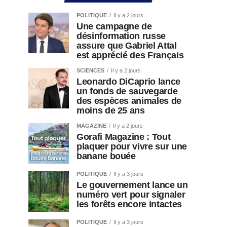
POLITIQUE
Il y a 2 jours
Une campagne de
désinformation russe
assure que Gabriel Attal
est apprécié des Français
SCIENCES
Il y a 2 jours
Leonardo DiCaprio lance
un fonds de sauvegarde
des espèces animales de
moins de 25 ans
MAGAZINE
Il y a 2 jours
Gorafi Magazine : Tout
plaquer pour vivre sur une
banane bouée
POLITIQUE
Il y a 3 jours
Le gouvernement lance un
numéro vert pour signaler
les forêts encore intactes
POLITIQUE
Il y a 3 jours