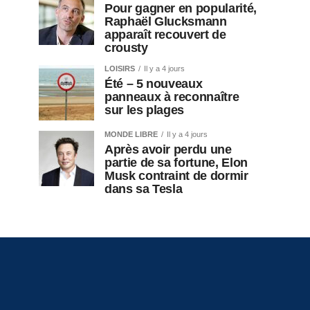
Pour gagner en popularité,
Raphaël Glucksmann
apparaît recouvert de
crousty
LOISIRS
Il y a 4 jours
Été – 5 nouveaux
panneaux à reconnaître
sur les plages
MONDE LIBRE
Il y a 4 jours
Après avoir perdu une
partie de sa fortune, Elon
Musk contraint de dormir
dans sa Tesla