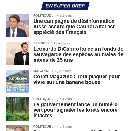
EN SUPER BREF
POLITIQUE
Il y a 2 jours
Une campagne de désinformation
russe assure que Gabriel Attal est
apprécié des Français
SCIENCES
Il y a 2 jours
Leonardo DiCaprio lance un fonds de
sauvegarde des espèces animales de
moins de 25 ans
MAGAZINE
Il y a 2 jours
Gorafi Magazine : Tout plaquer pour
vivre sur une banane bouée
POLITIQUE
Il y a 3 jours
Le gouvernement lance un numéro
vert pour signaler les forêts encore
intactes
POLITIQUE
Il y a 3 jours