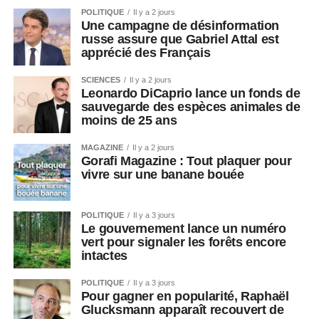
POLITIQUE
Il y a 2 jours
Une campagne de désinformation
russe assure que Gabriel Attal est
apprécié des Français
SCIENCES
Il y a 2 jours
Leonardo DiCaprio lance un fonds de
sauvegarde des espèces animales de
moins de 25 ans
MAGAZINE
Il y a 2 jours
Gorafi Magazine : Tout plaquer pour
vivre sur une banane bouée
POLITIQUE
Il y a 3 jours
Le gouvernement lance un numéro
vert pour signaler les forêts encore
intactes
POLITIQUE
Il y a 3 jours
Pour gagner en popularité, Raphaël
Glucksmann apparaît recouvert de