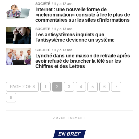
SOCIÉTÉ
Il y a 12 ans
Internet : une nouvelle forme de
«neknomination» consiste à lire le plus de
commentaires sur les sites d’informations
SOCIÉTÉ
Il y a 13 ans
Les antisystèmes inquiets que
l’antisystème devienne un système
SOCIÉTÉ
Il y a 13 ans
Lynché dans une maison de retraite après
avoir refusé de brancher la télé sur les
Chiffres et des Lettres
PAGE 2 OF 8
1
2
3
4
5
6
7
8
ADVERTISEMENT
EN BREF