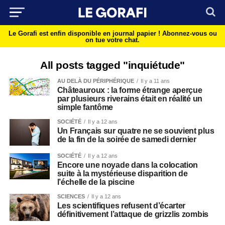
Le Gorafi est enfin disponible en journal papier !
Abonnez-vous ou
on tue votre chat.
All posts tagged "inquiétude"
AU DELÀ DU PÉRIPHÉRIQUE
Il y a 11 ans
Châteauroux : la forme étrange aperçue
par plusieurs riverains était en réalité un
simple fantôme
SOCIÉTÉ
Il y a 12 ans
Un Français sur quatre ne se souvient plus
de la fin de la soirée de samedi dernier
SOCIÉTÉ
Il y a 12 ans
Encore une noyade dans la colocation
suite à la mystérieuse disparition de
l’échelle de la piscine
SCIENCES
Il y a 12 ans
Les scientifiques refusent d’écarter
définitivement l’attaque de grizzlis zombis