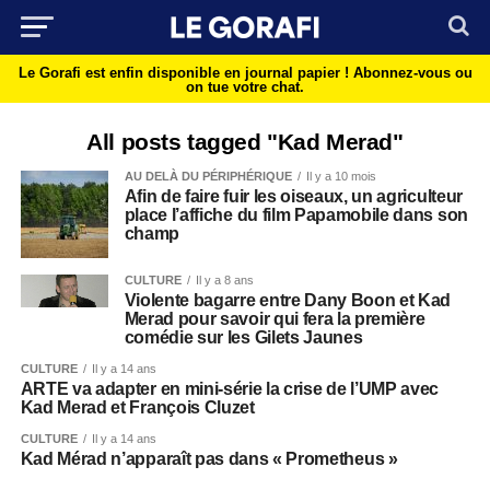
Le Gorafi est enfin disponible en journal papier !
Abonnez-vous ou
on tue votre chat.
All posts tagged "Kad Merad"
AU DELÀ DU PÉRIPHÉRIQUE
Il y a 10 mois
Afin de faire fuir les oiseaux, un agriculteur
place l’affiche du film Papamobile dans son
champ
CULTURE
Il y a 8 ans
Violente bagarre entre Dany Boon et Kad
Merad pour savoir qui fera la première
comédie sur les Gilets Jaunes
CULTURE
Il y a 14 ans
ARTE va adapter en mini-série la crise de l’UMP avec
Kad Merad et François Cluzet
CULTURE
Il y a 14 ans
Kad Mérad n’apparaît pas dans « Prometheus »