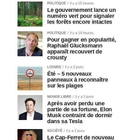
POLITIQUE
Il y a 15 heures
Le gouvernement lance un
numéro vert pour signaler
les forêts encore intactes
POLITIQUE
Il y a 19 heures
Pour gagner en popularité,
Raphaël Glucksmann
apparaît recouvert de
crousty
LOISIRS
Il y a 2 jours
Été – 5 nouveaux
panneaux à reconnaître
sur les plages
MONDE LIBRE
Il y a 2 jours
Après avoir perdu une
partie de sa fortune, Elon
Musk contraint de dormir
dans sa Tesla
SOCIÉTÉ
Il y a 2 jours
Le Cap-Ferret de nouveau