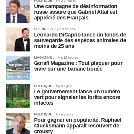
POLITIQUE
Il y a 7 heures
Une campagne de désinformation
russe assure que Gabriel Attal est
apprécié des Français
SCIENCES
Il y a 9 heures
Leonardo DiCaprio lance un fonds de
sauvegarde des espèces animales de
moins de 25 ans
MAGAZINE
Il y a 12 heures
Gorafi Magazine : Tout plaquer pour
vivre sur une banane bouée
POLITIQUE
Il y a 1 jour
Le gouvernement lance un numéro
vert pour signaler les forêts encore
intactes
POLITIQUE
Il y a 2 jours
Pour gagner en popularité, Raphaël
Glucksmann apparaît recouvert de
crousty