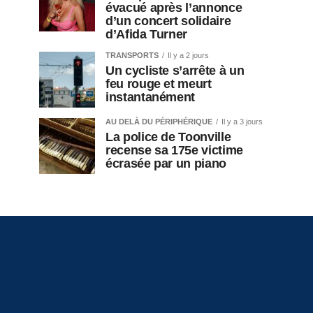
évacué après l’annonce
d’un concert solidaire
d’Afida Turner
TRANSPORTS
Il y a 2 jours
Un cycliste s’arrête à un
feu rouge et meurt
instantanément
AU DELÀ DU PÉRIPHÉRIQUE
Il y a 3 jours
La police de Toonville
recense sa 175e victime
écrasée par un piano