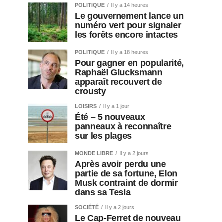
POLITIQUE
Il y a 14 heures
Le gouvernement lance un
numéro vert pour signaler
les forêts encore intactes
POLITIQUE
Il y a 18 heures
Pour gagner en popularité,
Raphaël Glucksmann
apparaît recouvert de
crousty
LOISIRS
Il y a 1 jour
Été – 5 nouveaux
panneaux à reconnaître
sur les plages
MONDE LIBRE
Il y a 2 jours
Après avoir perdu une
partie de sa fortune, Elon
Musk contraint de dormir
dans sa Tesla
SOCIÉTÉ
Il y a 2 jours
Le Cap-Ferret de nouveau