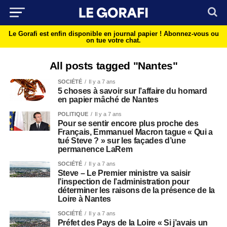
Le Gorafi est enfin disponible en journal papier !
Abonnez-vous ou
on tue votre chat.
All posts tagged "Nantes"
SOCIÉTÉ
Il y a 7 ans
5 choses à savoir sur l’affaire du homard
en papier mâché de Nantes
POLITIQUE
Il y a 7 ans
Pour se sentir encore plus proche des
Français, Emmanuel Macron tague « Qui a
tué Steve ? » sur les façades d’une
permanence LaRem
SOCIÉTÉ
Il y a 7 ans
Steve – Le Premier ministre va saisir
l’inspection de l’administration pour
déterminer les raisons de la présence de la
Loire à Nantes
SOCIÉTÉ
Il y a 7 ans
Préfet des Pays de la Loire « Si j’avais un