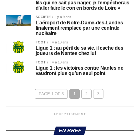
fils qui ne sait pas nager, je l’empêcherais
d’aller faire le con en bords de Loire »
SOCIÉTÉ
Il y a 9 ans
L’aéroport de Notre-Dame-des-Landes
finalement remplacé par une centrale
nucléaire
FOOT
Il y a 10 ans
Ligue 1 : au péril de sa vie, il cache des
joueurs de Nantes chez lui
FOOT
Il y a 10 ans
Ligue 1 : les victoires contre Nantes ne
vaudront plus qu’un seul point
PAGE 1 OF 3
1
2
3
ADVERTISEMENT
EN BREF