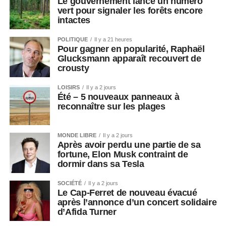
Le gouvernement lance un numéro
vert pour signaler les forêts encore
intactes
POLITIQUE
Il y a 21 heures
Pour gagner en popularité, Raphaël
Glucksmann apparaît recouvert de
crousty
LOISIRS
Il y a 2 jours
Été – 5 nouveaux panneaux à
reconnaître sur les plages
MONDE LIBRE
Il y a 2 jours
Après avoir perdu une partie de sa
fortune, Elon Musk contraint de
dormir dans sa Tesla
SOCIÉTÉ
Il y a 2 jours
Le Cap-Ferret de nouveau évacué
après l’annonce d’un concert solidaire
d’Afida Turner