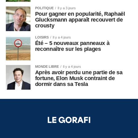
POLITIQUE
Il y a 3 jours
Pour gagner en popularité, Raphaël
Glucksmann apparaît recouvert de
crousty
LOISIRS
Il y a 4 jours
Été – 5 nouveaux panneaux à
reconnaître sur les plages
MONDE LIBRE
Il y a 4 jours
Après avoir perdu une partie de sa
fortune, Elon Musk contraint de
dormir dans sa Tesla