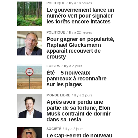
POLITIQUE
Il y a 18 heures
Le gouvernement lance un
numéro vert pour signaler
les forêts encore intactes
POLITIQUE
Il y a 22 heures
Pour gagner en popularité,
Raphaël Glucksmann
apparaît recouvert de
crousty
LOISIRS
Il y a 2 jours
Été – 5 nouveaux
panneaux à reconnaître
sur les plages
MONDE LIBRE
Il y a 2 jours
Après avoir perdu une
partie de sa fortune, Elon
Musk contraint de dormir
dans sa Tesla
SOCIÉTÉ
Il y a 2 jours
Le Cap-Ferret de nouveau