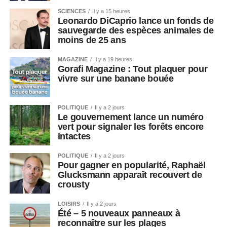
SCIENCES
Il y a 15 heures
Leonardo DiCaprio lance un fonds de
sauvegarde des espèces animales de
moins de 25 ans
MAGAZINE
Il y a 19 heures
Gorafi Magazine : Tout plaquer pour
vivre sur une banane bouée
POLITIQUE
Il y a 2 jours
Le gouvernement lance un numéro
vert pour signaler les forêts encore
intactes
POLITIQUE
Il y a 2 jours
Pour gagner en popularité, Raphaël
Glucksmann apparaît recouvert de
crousty
LOISIRS
Il y a 2 jours
Été – 5 nouveaux panneaux à
reconnaître sur les plages