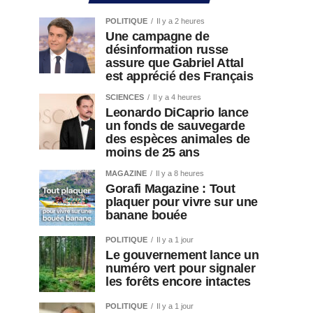
POLITIQUE
Il y a 2 heures
Une campagne de
désinformation russe
assure que Gabriel Attal
est apprécié des Français
SCIENCES
Il y a 4 heures
Leonardo DiCaprio lance
un fonds de sauvegarde
des espèces animales de
moins de 25 ans
MAGAZINE
Il y a 8 heures
Gorafi Magazine : Tout
plaquer pour vivre sur une
banane bouée
POLITIQUE
Il y a 1 jour
Le gouvernement lance un
numéro vert pour signaler
les forêts encore intactes
POLITIQUE
Il y a 1 jour