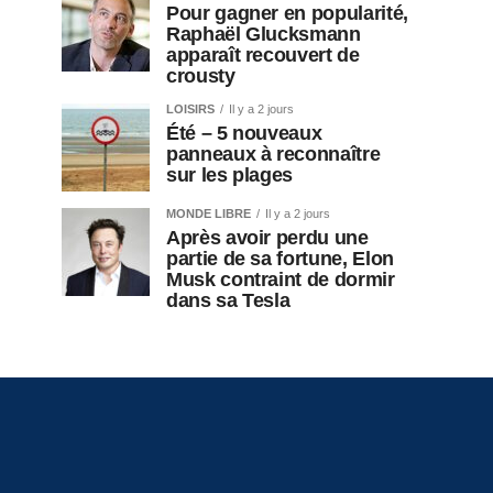
Pour gagner en popularité,
Raphaël Glucksmann
apparaît recouvert de
crousty
LOISIRS
Il y a 2 jours
Été – 5 nouveaux
panneaux à reconnaître
sur les plages
MONDE LIBRE
Il y a 2 jours
Après avoir perdu une
partie de sa fortune, Elon
Musk contraint de dormir
dans sa Tesla