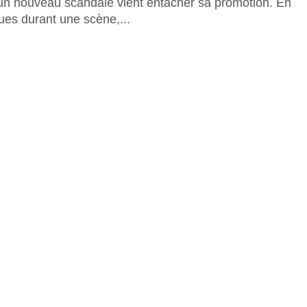
i, un nouveau scandale vient entacher sa promotion. En
ues durant une scène,...