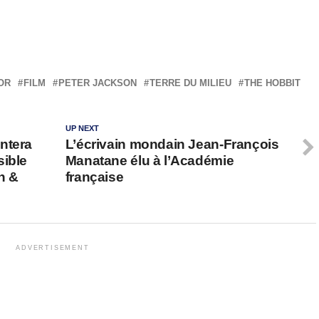
OR
FILM
PETER JACKSON
TERRE DU MILIEU
THE HOBBIT
UP NEXT
ntera
L’écrivain mondain Jean-François
sible
Manatane élu à l’Académie
th &
française
ADVERTISEMENT