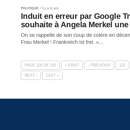
POLITIQUE
Il y a 11 ans
Induit en erreur par Google 
souhaite à Angela Merkel une
On se rappelle de son coup de colère en décembr
Frau Merkel ! Frankreich ist frei. »...
PAGE 126 OF 150
« FIRST
‹ PREVIOUS
122
NEXT ›
LAST »