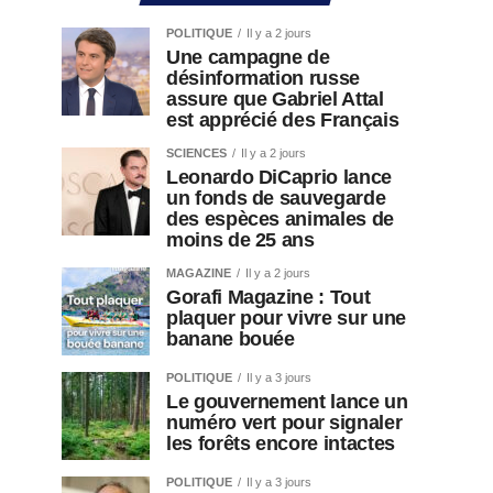
POLITIQUE
Il y a 2 jours
Une campagne de
désinformation russe
assure que Gabriel Attal
est apprécié des Français
SCIENCES
Il y a 2 jours
Leonardo DiCaprio lance
un fonds de sauvegarde
des espèces animales de
moins de 25 ans
MAGAZINE
Il y a 2 jours
Gorafi Magazine : Tout
plaquer pour vivre sur une
banane bouée
POLITIQUE
Il y a 3 jours
Le gouvernement lance un
numéro vert pour signaler
les forêts encore intactes
POLITIQUE
Il y a 3 jours