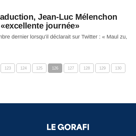
Traduction, Jean-Luc Mélenchon
 «excellente journée»
e dernier lorsqu’il déclarait sur Twitter : « Maul zu,
123
124
125
126
127
128
129
130