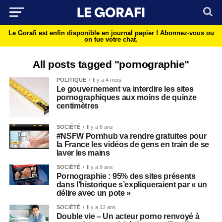
Le Gorafi est enfin disponible en journal papier !
Abonnez-vous ou
on tue votre chat.
All posts tagged "pornographie"
POLITIQUE
Il y a 4 mois
​​Le gouvernement va interdire les sites
pornographiques aux moins de quinze
centimètres
SOCIÉTÉ
Il y a 6 ans
#NSFW Pornhub va rendre gratuites pour
la France les vidéos de gens en train de se
laver les mains
SOCIÉTÉ
Il y a 9 ans
Pornographie : 95% des sites présents
dans l’historique s’expliqueraient par « un
délire avec un pote »
SOCIÉTÉ
Il y a 12 ans
Double vie – Un acteur porno renvoyé à