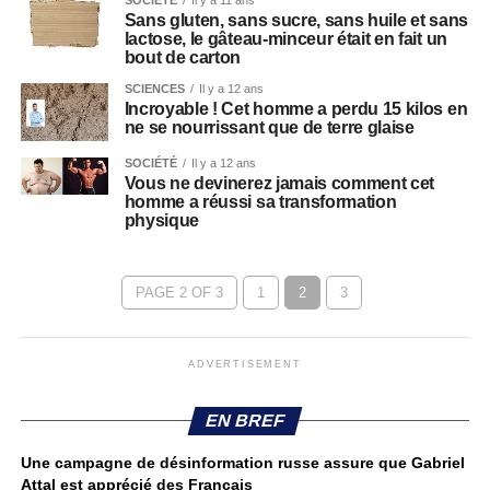
Sans gluten, sans sucre, sans huile et sans
lactose, le gâteau-minceur était en fait un
bout de carton
SCIENCES
Il y a 12 ans
Incroyable ! Cet homme a perdu 15 kilos en
ne se nourrissant que de terre glaise
SOCIÉTÉ
Il y a 12 ans
Vous ne devinerez jamais comment cet
homme a réussi sa transformation
physique
PAGE 2 OF 3
1
2
3
ADVERTISEMENT
EN BREF
Une campagne de désinformation russe assure que Gabriel
Attal est apprécié des Français