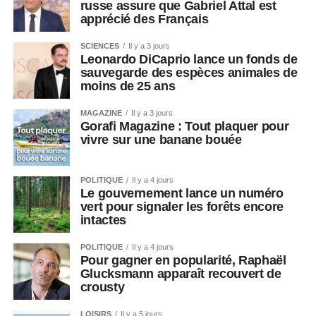
russe assure que Gabriel Attal est
apprécié des Français
SCIENCES
Il y a 3 jours
Leonardo DiCaprio lance un fonds de
sauvegarde des espèces animales de
moins de 25 ans
MAGAZINE
Il y a 3 jours
Gorafi Magazine : Tout plaquer pour
vivre sur une banane bouée
POLITIQUE
Il y a 4 jours
Le gouvernement lance un numéro
vert pour signaler les forêts encore
intactes
POLITIQUE
Il y a 4 jours
Pour gagner en popularité, Raphaël
Glucksmann apparaît recouvert de
crousty
LOISIRS
Il y a 5 jours