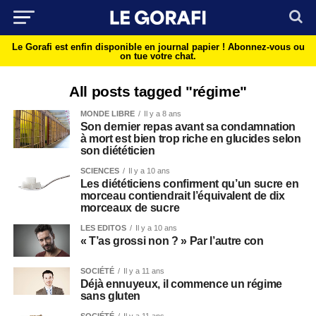
Le Gorafi est enfin disponible en journal papier !
Abonnez-vous ou
on tue votre chat.
All posts tagged "régime"
MONDE LIBRE
Il y a 8 ans
Son dernier repas avant sa condamnation
à mort est bien trop riche en glucides selon
son diététicien
SCIENCES
Il y a 10 ans
Les diététiciens confirment qu’un sucre en
morceau contiendrait l’équivalent de dix
morceaux de sucre
LES EDITOS
Il y a 10 ans
« T’as grossi non ? » Par l’autre con
SOCIÉTÉ
Il y a 11 ans
Déjà ennuyeux, il commence un régime
sans gluten
SOCIÉTÉ
Il y a 11 ans