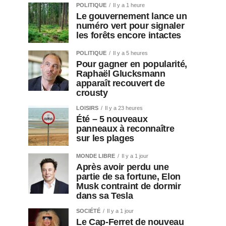
POLITIQUE
Il y a 1 heure
Le gouvernement lance un
numéro vert pour signaler
les forêts encore intactes
POLITIQUE
Il y a 5 heures
Pour gagner en popularité,
Raphaël Glucksmann
apparaît recouvert de
crousty
LOISIRS
Il y a 23 heures
Été – 5 nouveaux
panneaux à reconnaître
sur les plages
MONDE LIBRE
Il y a 1 jour
Après avoir perdu une
partie de sa fortune, Elon
Musk contraint de dormir
dans sa Tesla
SOCIÉTÉ
Il y a 1 jour
Le Cap-Ferret de nouveau