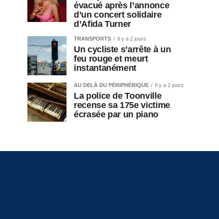
évacué après l’annonce
d’un concert solidaire
d’Afida Turner
TRANSPORTS
Il y a 2 jours
Un cycliste s’arrête à un
feu rouge et meurt
instantanément
AU DELÀ DU PÉRIPHÉRIQUE
Il y a 2 jours
La police de Toonville
recense sa 175e victime
écrasée par un piano