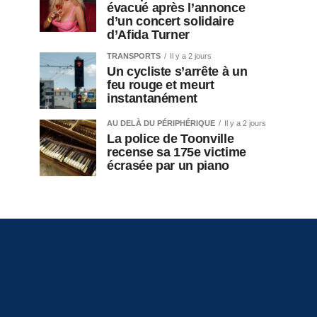
évacué après l’annonce
d’un concert solidaire
d’Afida Turner
TRANSPORTS
Il y a 2 jours
Un cycliste s’arrête à un
feu rouge et meurt
instantanément
AU DELÀ DU PÉRIPHÉRIQUE
Il y a 2 jours
La police de Toonville
recense sa 175e victime
écrasée par un piano