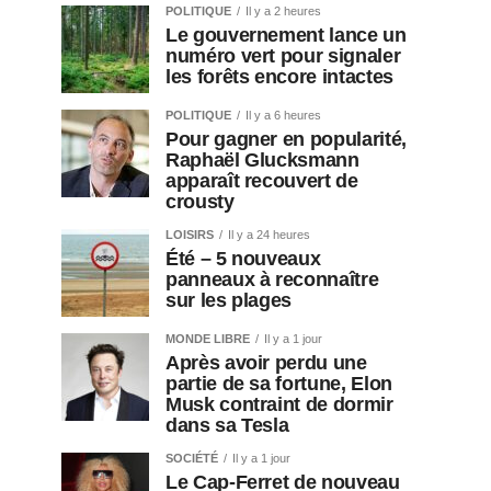
POLITIQUE
Il y a 2 heures
Le gouvernement lance un
numéro vert pour signaler
les forêts encore intactes
POLITIQUE
Il y a 6 heures
Pour gagner en popularité,
Raphaël Glucksmann
apparaît recouvert de
crousty
LOISIRS
Il y a 24 heures
Été – 5 nouveaux
panneaux à reconnaître
sur les plages
MONDE LIBRE
Il y a 1 jour
Après avoir perdu une
partie de sa fortune, Elon
Musk contraint de dormir
dans sa Tesla
SOCIÉTÉ
Il y a 1 jour
Le Cap-Ferret de nouveau