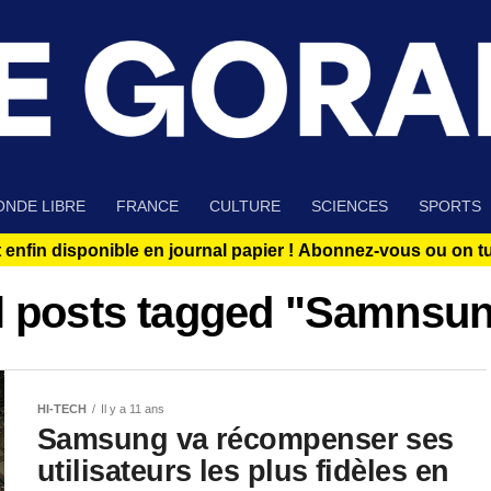
NDE LIBRE
FRANCE
CULTURE
SCIENCES
SPORTS
 enfin disponible en journal papier !
Abonnez-vous ou on tue
l posts tagged "Samnsu
HI-TECH
Il y a 11 ans
Samsung va récompenser ses
utilisateurs les plus fidèles en