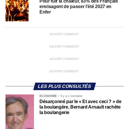
Pour fuir la chaleur, 83% des Français
envisagent de passer l’été 2027 en
Enfer
ADVERTISEMENT
ADVERTISEMENT
ADVERTISEMENT
ADVERTISEMENT
LES PLUS CONSULTÉS
ECONOMIE
Il y a 1 semaine
Désarçonné par le « Et avec ceci ? » de
la boulangère, Bernard Arnault rachète
la boulangerie