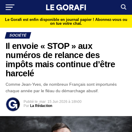
Le Gorafi est enfin disponible en journal papier !
Abonnez-vous ou
on tue votre chat.
SOCIÉTÉ
Il envoie « STOP » aux
numéros de relance des
impôts mais continue d’être
harcelé
Comme Jean-Yves, de nombreux Français sont importunés
chaque année par le fléau du démarchage abusif.
Publié le
mar
15 Jun 2026 à 18h00
Par
La Rédaction