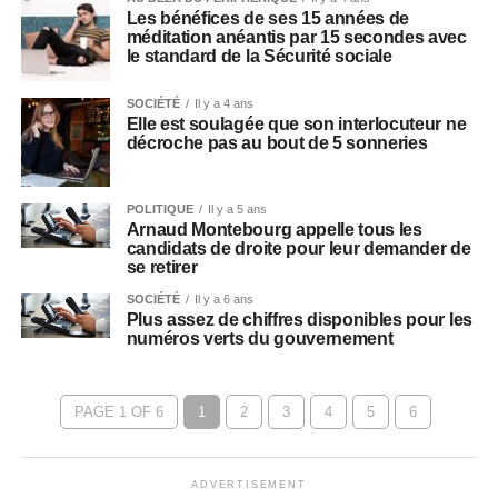
Les bénéfices de ses 15 années de
méditation anéantis par 15 secondes avec
le standard de la Sécurité sociale
SOCIÉTÉ
Il y a 4 ans
Elle est soulagée que son interlocuteur ne
décroche pas au bout de 5 sonneries
POLITIQUE
Il y a 5 ans
Arnaud Montebourg appelle tous les
candidats de droite pour leur demander de
se retirer
SOCIÉTÉ
Il y a 6 ans
Plus assez de chiffres disponibles pour les
numéros verts du gouvernement
PAGE 1 OF 6
1
2
3
4
5
6
ADVERTISEMENT