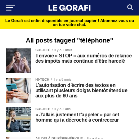
Le Gorafi est enfin disponible en journal papier !
Abonnez-vous ou
on tue votre chat.
All posts tagged "téléphone"
SOCIÉTÉ
Il y a 2 mois
Il envoie « STOP » aux numéros de relance
des impôts mais continue d’être harcelé
HI-TECH
Il y a 8 mois
L’autorisation d’écrire des textos en
utilisant plusieurs doigts bientôt étendue
aux plus de 60 ans
SOCIÉTÉ
Il y a 2 ans
« J’allais justement t’appeler » par cet
homme qui a décroché à contrecœur
AU DELÀ DU PÉRIPHÉRIQUE
Il y a 4 ans