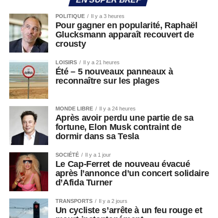
POLITIQUE
Il y a 3 heures
Pour gagner en popularité, Raphaël
Glucksmann apparaît recouvert de
crousty
LOISIRS
Il y a 21 heures
Été – 5 nouveaux panneaux à
reconnaître sur les plages
MONDE LIBRE
Il y a 24 heures
Après avoir perdu une partie de sa
fortune, Elon Musk contraint de
dormir dans sa Tesla
SOCIÉTÉ
Il y a 1 jour
Le Cap-Ferret de nouveau évacué
après l’annonce d’un concert solidaire
d’Afida Turner
TRANSPORTS
Il y a 2 jours
Un cycliste s’arrête à un feu rouge et