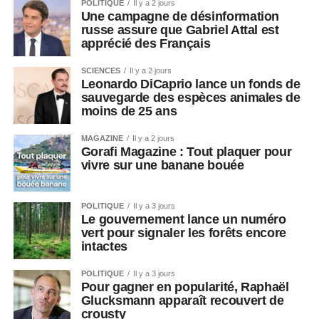
POLITIQUE
Il y a 2 jours
Une campagne de désinformation
russe assure que Gabriel Attal est
apprécié des Français
SCIENCES
Il y a 2 jours
Leonardo DiCaprio lance un fonds de
sauvegarde des espèces animales de
moins de 25 ans
MAGAZINE
Il y a 2 jours
Gorafi Magazine : Tout plaquer pour
vivre sur une banane bouée
POLITIQUE
Il y a 3 jours
Le gouvernement lance un numéro
vert pour signaler les forêts encore
intactes
POLITIQUE
Il y a 3 jours
Pour gagner en popularité, Raphaël
Glucksmann apparaît recouvert de
crousty