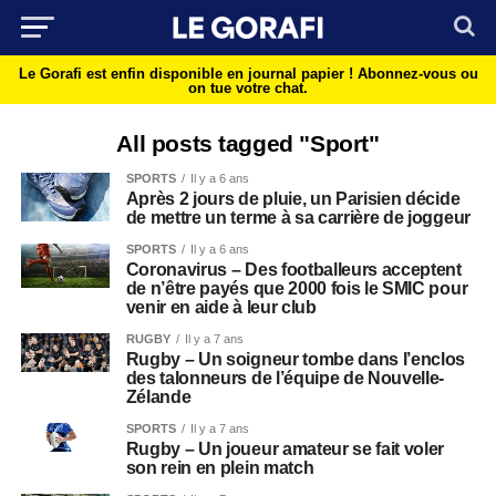
Le Gorafi est enfin disponible en journal papier !
Abonnez-vous ou
on tue votre chat.
All posts tagged "Sport"
SPORTS
Il y a 6 ans
Après 2 jours de pluie, un Parisien décide
de mettre un terme à sa carrière de joggeur
SPORTS
Il y a 6 ans
Coronavirus – Des footballeurs acceptent
de n’être payés que 2000 fois le SMIC pour
venir en aide à leur club
RUGBY
Il y a 7 ans
Rugby – Un soigneur tombe dans l’enclos
des talonneurs de l’équipe de Nouvelle-
Zélande
SPORTS
Il y a 7 ans
Rugby – Un joueur amateur se fait voler
son rein en plein match