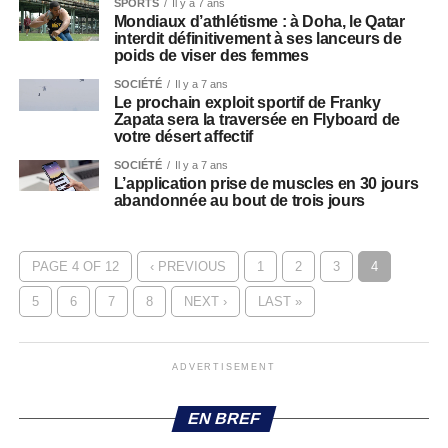
SPORTS
Il y a 7 ans
Mondiaux d’athlétisme : à Doha, le Qatar
interdit définitivement à ses lanceurs de
poids de viser des femmes
SOCIÉTÉ
Il y a 7 ans
Le prochain exploit sportif de Franky
Zapata sera la traversée en Flyboard de
votre désert affectif
SOCIÉTÉ
Il y a 7 ans
L’application prise de muscles en 30 jours
abandonnée au bout de trois jours
PAGE 4 OF 12
‹ PREVIOUS
1
2
3
4
5
6
7
8
NEXT ›
LAST »
ADVERTISEMENT
EN BREF