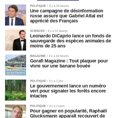
POLITIQUE
Il y a 10 heures
Une campagne de désinformation
russe assure que Gabriel Attal est
apprécié des Français
SCIENCES
Il y a 12 heures
Leonardo DiCaprio lance un fonds de
sauvegarde des espèces animales de
moins de 25 ans
MAGAZINE
Il y a 16 heures
Gorafi Magazine : Tout plaquer pour
vivre sur une banane bouée
POLITIQUE
Il y a 1 jour
Le gouvernement lance un numéro
vert pour signaler les forêts encore
intactes
POLITIQUE
Il y a 2 jours
Pour gagner en popularité, Raphaël
Glucksmann apparaît recouvert de