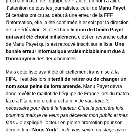
prochain match de l’équipe de France, un nom a attiré
l’attention de tous les journalistes, celui de
Manu Payet
.
Si certains ont cru au début à une erreur de la FFF,
l’information, elle, a été confirmée hier soir par la direction
de la Fédération. Si c’est bien
le nom de Dimitri Payet
qui avait été choisi initialement
, c’est en revanche celui
de Manu Payet qui s’est retrouvé inscrit sur la liste.
Une
banale erreur informatique vraisemblablement due à
l’homonymie
des deux hommes.
Mais cette liste ayant été officiellement transmise à la
FIFA, il est dès lors in
terdit de retirer ou de changer un
nom sous peine de forte amende
. Manu Payet devra
donc revêtir le maillot de l’équipe de France lors du match
face à l’Italie mercredi prochain. «
Je vais faire le
nécessaire pour être à la hauteur. C’est la première fois
pour moi mais je ne veux pas décevoir mon public et mes
fans
» a expliqué l’acteur en pleine promotion pour son
dernier film “
Nous York
”
.
«
Je vais suivre un stage avec