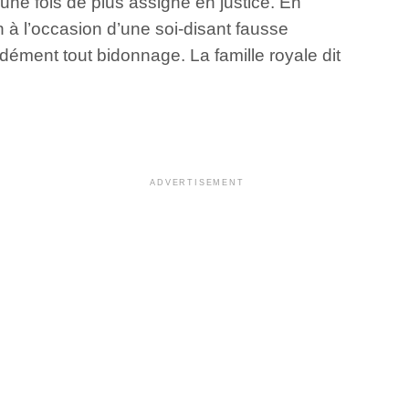
une fois de plus assigné en justice. En
n à l’occasion d’une soi-disant fausse
dément tout bidonnage. La famille royale dit
ADVERTISEMENT