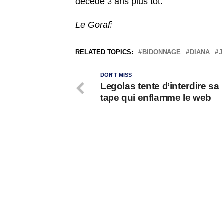
décédé 3 ans plus tôt.
Le Gorafi
RELATED TOPICS:
BIDONNAGE
DIANA
DON'T MISS
Legolas tente d’interdire sa
tape qui enflamme le web