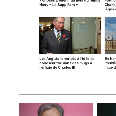
7 choses à retenir du livre du prince
Pour c
Harry « Le Suppléant »
Charle
règne e
Les Anglais terrorisés à l’idée de
En hom
boire leur thé dans des mugs à
Premiè
l’effigie de Charles III
l’âge d