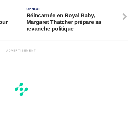
UP NEXT
a
Réincarnée en Royal Baby,
our
Margaret Thatcher prépare sa
revanche politique
ADVERTISEMENT