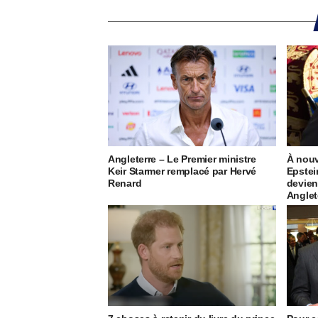
Angleterre – Le Premier ministre
À nouv
Keir Starmer remplacé par Hervé
Epstei
Renard
devien
Anglet