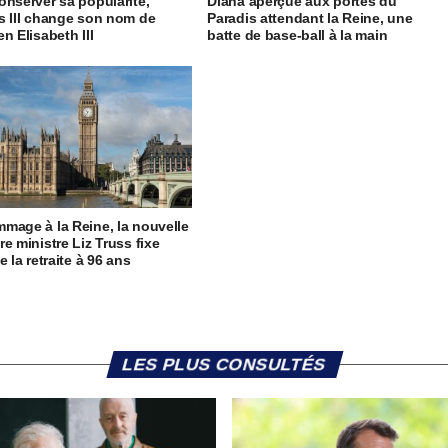
onserver sa popularité,
Diana aperçue aux portes du
s III change son nom de
Paradis attendant la Reine, une
n Elisabeth III
batte de base-ball à la main
mage à la Reine, la nouvelle
re ministre Liz Truss fixe
e la retraite à 96 ans
LES PLUS CONSULTÉS