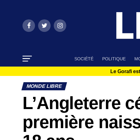
SOCIÉTÉ
POLITIQUE
MO
Le Gorafi est
MONDE LIBRE
L’Angleterre cé
première nais