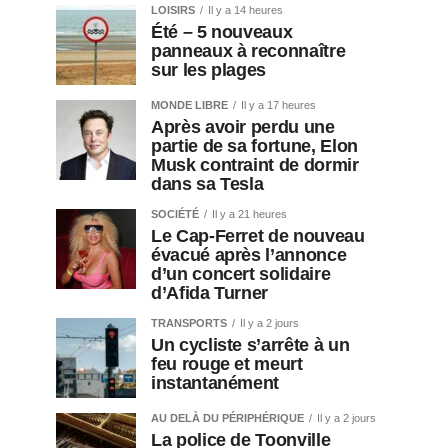
LOISIRS
Il y a 14 heures
Été – 5 nouveaux
panneaux à reconnaître
sur les plages
MONDE LIBRE
Il y a 17 heures
Après avoir perdu une
partie de sa fortune, Elon
Musk contraint de dormir
dans sa Tesla
SOCIÉTÉ
Il y a 21 heures
Le Cap-Ferret de nouveau
évacué après l’annonce
d’un concert solidaire
d’Afida Turner
TRANSPORTS
Il y a 2 jours
Un cycliste s’arrête à un
feu rouge et meurt
instantanément
AU DELÀ DU PÉRIPHÉRIQUE
Il y a 2 jours
La police de Toonville