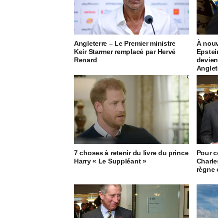
Angleterre – Le Premier ministre
À nouv
Keir Starmer remplacé par Hervé
Epstei
Renard
devien
Anglet
7 choses à retenir du livre du prince
Pour c
Harry « Le Suppléant »
Charle
règne e