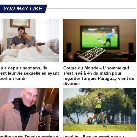
YOU MAY LIKE
ple depuis sept ans, ils
Coupe du Monde – L’homme qui
ent leur vie sexuelle en ayant
s’est levé à 4h du matin pour
port un lundi
regarder Turquie-Paraguay vient de
divorcer
 quitte après l’avoir surpris en
Insolite – Il ne se remet pas au