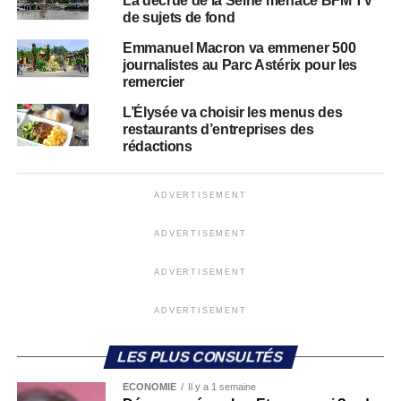
La décrue de la Seine menace BFM TV
de sujets de fond
Emmanuel Macron va emmener 500
journalistes au Parc Astérix pour les
remercier
L’Élysée va choisir les menus des
restaurants d’entreprises des
rédactions
ADVERTISEMENT
ADVERTISEMENT
ADVERTISEMENT
ADVERTISEMENT
LES PLUS CONSULTÉS
ECONOMIE
Il y a 1 semaine