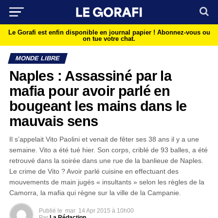
Le Gorafi est enfin disponible en journal papier !
Abonnez-vous ou
on tue votre chat.
MONDE LIBRE
Naples : Assassiné par la
mafia pour avoir parlé en
bougeant les mains dans le
mauvais sens
Il s’appelait Vito Paolini et venait de fêter ses 38 ans il y a une
semaine. Vito a été tué hier. Son corps, criblé de 93 balles, a été
retrouvé dans la soirée dans une rue de la banlieue de Naples.
Le crime de Vito ? Avoir parlé cuisine en effectuant des
mouvements de main jugés « insultants » selon les règles de la
Camorra, la mafia qui règne sur la ville de la Campanie.
Publié le
mar
14 Apr 2015 à 10h00
Par
La Rédaction