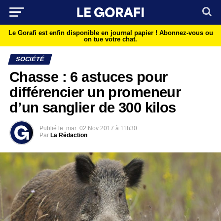
Le Gorafi est enfin disponible en journal papier !
Abonnez-vous ou
on tue votre chat.
SOCIÉTÉ
Chasse : 6 astuces pour
différencier un promeneur
d’un sanglier de 300 kilos
Publié le
mar
02 Nov 2017 à 11h30
Par
La Rédaction