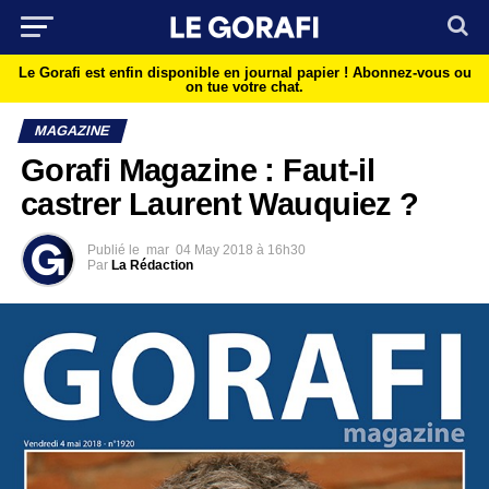
Le Gorafi est enfin disponible en journal papier !
Abonnez-vous ou
on tue votre chat.
MAGAZINE
Gorafi Magazine : Faut-il
castrer Laurent Wauquiez ?
Publié le
mar
04 May 2018 à 16h30
Par
La Rédaction