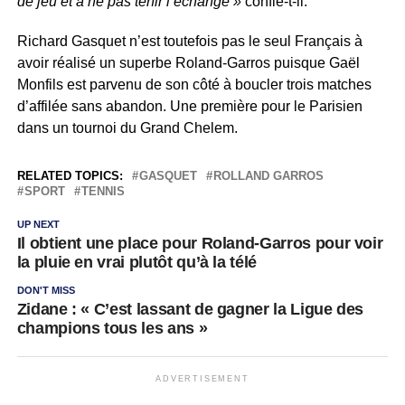
de jeu et à ne pas tenir l’échange »
confie-t-il.
Richard Gasquet n’est toutefois pas le seul Français à
avoir réalisé un superbe Roland-Garros puisque Gaël
Monfils est parvenu de son côté à boucler trois matches
d’affilée sans abandon. Une première pour le Parisien
dans un tournoi du Grand Chelem.
RELATED TOPICS:
GASQUET
ROLLAND GARROS
SPORT
TENNIS
UP NEXT
Il obtient une place pour Roland-Garros pour voir
la pluie en vrai plutôt qu’à la télé
DON'T MISS
Zidane : « C’est lassant de gagner la Ligue des
champions tous les ans »
ADVERTISEMENT