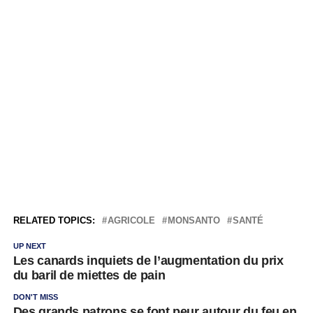
RELATED TOPICS:
AGRICOLE
MONSANTO
SANTÉ
UP NEXT
Les canards inquiets de l’augmentation du prix
du baril de miettes de pain
DON'T MISS
Des grands patrons se font peur autour du feu en