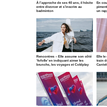
À l’approche de ses 40 ans, il hésite
En cou
entre divorcer et s’inscrire au
piment
badminton
un rap
Rencontres – Elle assume son côté
Elle le
‘fofolle’ en indiquant aimer les
train d
brunchs, les voyages et Coldplay
Cantel