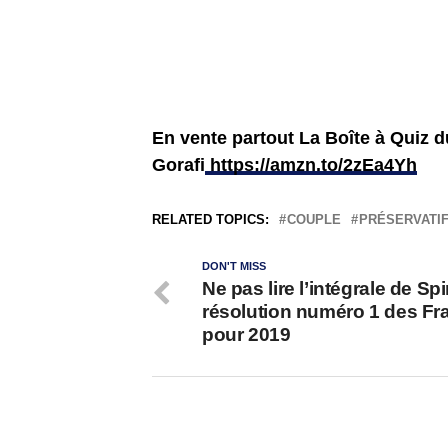
En vente partout La Boîte à Quiz 
Gorafi
https://amzn.to/2zEa4Yh
RELATED TOPICS:
COUPLE
PRÉSERVATI
DON'T MISS
Ne pas lire l’intégrale de Sp
résolution numéro 1 des Fr
pour 2019