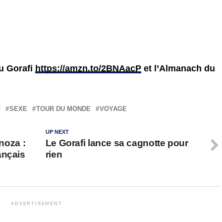
du Gorafi
https://amzn.to/2BNAacP
et l’Almanach du
F
SEXE
TOUR DU MONDE
VOYAGE
UP NEXT
inoza :
Le Gorafi lance sa cagnotte pour
ançais
rien
ADVERTISEMENT