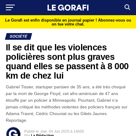
Le Gorafi est enfin disponible en journal papier !
Abonnez-vous ou
on tue votre chat.
SOCIÉTÉ
Il se dit que les violences
policières sont plus graves
quand elles se passent à 8 000
km de chez lui
Gabriel Tissier, startuper parisien de 35 ans, a été très choqué
par la mort de George Floyd, cet afro-américain de 47 ans
étouffé par un policier à Minneapolis. Pourtant, Gabriel n’a
jamais critiqué les méthodes violentes des policiers français sur
Adama Traoré, Cédric Chouviat ou les Gilets Jaunes.
Reportage.
Publié le
mar
04 Jun 2020 à 14h00
Par
La Rédaction