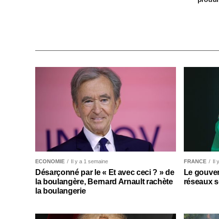
ECONOMIE
Il y a 1 semaine
FRANCE
Il
Désarçonné par le « Et avec ceci ? » de
Le gouver
la boulangère, Bernard Arnault rachète
réseaux s
la boulangerie