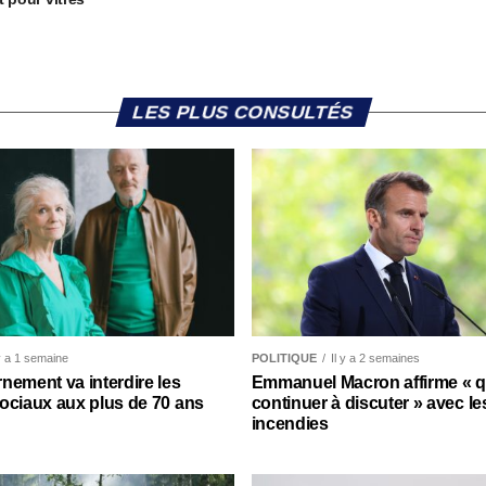
LES PLUS CONSULTÉS
 y a 1 semaine
POLITIQUE
Il y a 2 semaines
nement va interdire les
Emmanuel Macron affirme « qu’
ociaux aux plus de 70 ans
continuer à discuter » avec le
incendies