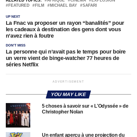
RELATED TOPICS:
AFRIQUE
CINÉMA
EXPLOSION
FEATURED
FILM
MICHAEL BAY
SAFARI
UP NEXT
La Fnac va proposer un rayon “banalités” pour
les cadeaux à destination des gens dont vous
n’avez rien à foutre
DON'T MISS
La personne qui n’avait pas le temps pour boire
un verre vient de binge-watcher 77 heures de
séries Netflix
ADVERTISEMENT
YOU MAY LIKE
5 choses à savoir sur « L’Odyssée » de
Christopher Nolan
Un enfant aperçu à une projection du