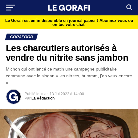
Le Gorafi est enfin disponible en journal papier !
Abonnez-vous ou
on tue votre chat.
GORAFOOD
Les charcutiers autorisés à
vendre du nitrite sans jambon
Michon qui ont lancé ce matin une campagne publicitaire
commune avec le slogan « les nitrites, hummm, j’en veux encore
».
Publié le
mar
13 Jul 2022 à 14h00
Par
La Rédaction