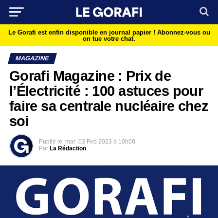
Le Gorafi est enfin disponible en journal papier !
Abonnez-vous ou
on tue votre chat.
MAGAZINE
Gorafi Magazine : Prix de
l’Électricité : 100 astuces pour
faire sa centrale nucléaire chez
soi
Publié le
mar
03 Feb 2023 à 10h00
Par
La Rédaction