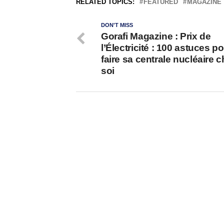
RELATED TOPICS:
FEATURED
MAGAZINE
DON'T MISS
Gorafi Magazine : Prix de
l’Électricité : 100 astuces p
faire sa centrale nucléaire 
soi