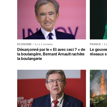
ECONOMIE
Il y a 1 semaine
FRANCE
Il
Désarçonné par le « Et avec ceci ? » de
Le gouver
la boulangère, Bernard Arnault rachète
réseaux s
la boulangerie