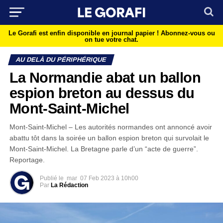
Le Gorafi est enfin disponible en journal papier !
Abonnez-vous ou
on tue votre chat.
AU DELÀ DU PÉRIPHÉRIQUE
La Normandie abat un ballon
espion breton au dessus du
Mont-Saint-Michel
Mont-Saint-Michel – Les autorités normandes ont annoncé avoir
abattu tôt dans la soirée un ballon espion breton qui survolait le
Mont-Saint-Michel. La Bretagne parle d’un “acte de guerre”.
Reportage.
Publié le
mar
07 Feb 2023 à 10h00
Par
La Rédaction