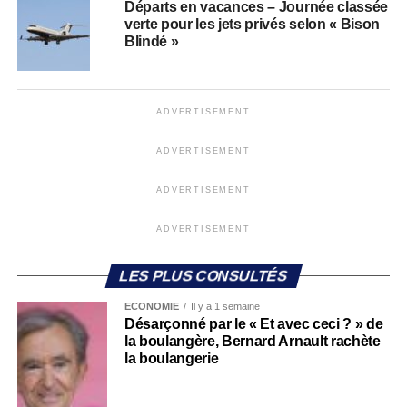
Départs en vacances – Journée classée
verte pour les jets privés selon « Bison
Blindé »
ADVERTISEMENT
ADVERTISEMENT
ADVERTISEMENT
ADVERTISEMENT
LES PLUS CONSULTÉS
ECONOMIE
Il y a 1 semaine
Désarçonné par le « Et avec ceci ? » de
la boulangère, Bernard Arnault rachète
la boulangerie