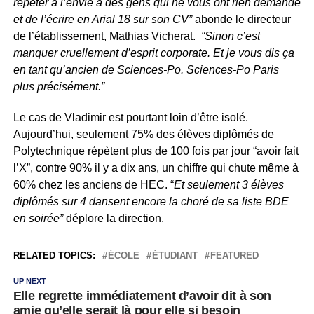
répéter à l’envie à des gens qui ne vous ont rien demandé
et de l’écrire en Arial 18 sur son CV”
abonde le directeur
de l’établissement, Mathias Vicherat.
“Sinon c’est
manquer cruellement d’esprit corporate. Et je vous dis ça
en tant qu’ancien de Sciences-Po. Sciences-Po Paris
plus précisément.”
Le cas de Vladimir est pourtant loin d’être isolé.
Aujourd’hui, seulement 75% des élèves diplômés de
Polytechnique répètent plus de 100 fois par jour “avoir fait
l’X”, contre 90% il y a dix ans, un chiffre qui chute même à
60% chez les anciens de HEC. “
Et seulement 3 élèves
diplômés sur 4 dansent encore la choré de sa liste BDE
en soirée”
déplore la direction.
RELATED TOPICS:
ÉCOLE
ÉTUDIANT
FEATURED
UP NEXT
Elle regrette immédiatement d’avoir dit à son
amie qu’elle serait là pour elle si besoin