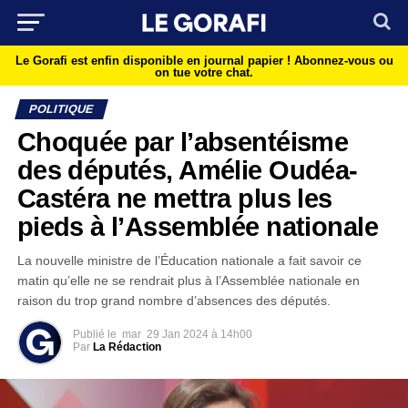
Le Gorafi est enfin disponible en journal papier !
Abonnez-vous ou
on tue votre chat.
POLITIQUE
Choquée par l’absentéisme
des députés, Amélie Oudéa-
Castéra ne mettra plus les
pieds à l’Assemblée nationale
La nouvelle ministre de l’Éducation nationale a fait savoir ce
matin qu’elle ne se rendrait plus à l’Assemblée nationale en
raison du trop grand nombre d’absences des députés.
Publié le
mar
29 Jan 2024 à 14h00
Par
La Rédaction