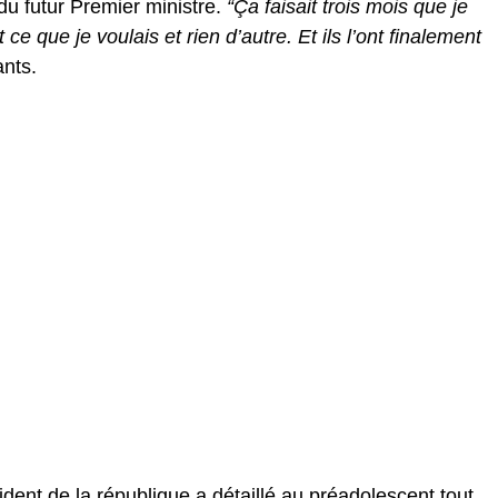
 du futur Premier ministre.
“Ça faisait trois mois que je
ce que je voulais et rien d’autre. Et ils l’ont finalement
ants.
dent de la république a détaillé au préadolescent tout