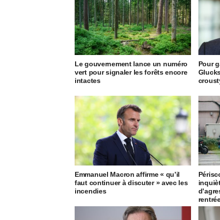
Le gouvernement lance un numéro
Pour g
vert pour signaler les forêts encore
Glucks
intactes
crous
Emmanuel Macron affirme « qu’il
Périsc
faut continuer à discuter » avec les
inquiè
incendies
d’agre
rentré