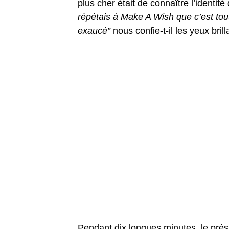
plus cher était de connaître l’identité
répétais à Make A Wish que c’est tout 
exaucé”
nous confie-t-il les yeux brill
Pendant dix longues minutes, le prési