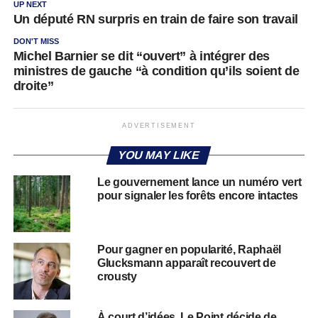
UP NEXT
Un député RN surpris en train de faire son travail
DON'T MISS
Michel Barnier se dit “ouvert” à intégrer des
ministres de gauche “à condition qu’ils soient de
droite”
ADVERTISEMENT
YOU MAY LIKE
Le gouvernement lance un numéro vert
pour signaler les forêts encore intactes
Pour gagner en popularité, Raphaël
Glucksmann apparaît recouvert de
crousty
À court d’idées, Le Point décide de