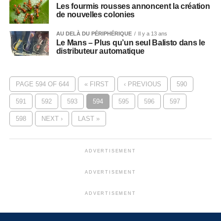
Les fourmis rousses annoncent la création
de nouvelles colonies
AU DELÀ DU PÉRIPHÉRIQUE
Il y a 13 ans
Le Mans – Plus qu’un seul Balisto dans le
distributeur automatique
PAGE 594 OF 644
« FIRST
‹ PREVIOUS
590
591
592
593
594
595
596
597
598
NEXT ›
LAST »
ADVERTISEMENT
ADVERTISEMENT
ADVERTISEMENT