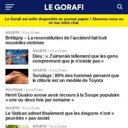
Le Gorafi est enfin disponible en journal papier !
Abonnez-vous ou
on tue votre chat.
SOCIÉTÉ
Il y a 13 ans
Brétigny – La reconstitution de l’accident fait huit
nouvelles victimes
SOCIÉTÉ
Il y a 13 ans
Dieu : « J’aimerais tellement que les gens
comprennent que je n’existe pas »
SOCIÉTÉ
Il y a 13 ans
Sondage : 89% des hommes pensent que
le clitoris est un modèle de Toyota
POLITIQUE
Il y a 13 ans
Henri Guaino avoue avoir recours à la Soupe populaire
« une ou deux fois par semaine »
SOCIÉTÉ
Il y a 13 ans
Le Vatican admet finalement que les dragons n’ont «
peut-être » pas existé
SOCIÉTÉ
Il y a 13 ans